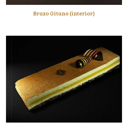
B
razo Gitano (interior)