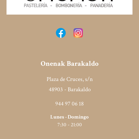
Onenak B
arakaldo
Plaza de Cruces, s/n
48903 - Barakaldo
944 97 06 18
Lunes -
Domingo
7
:
3
0 - 2
1
:00